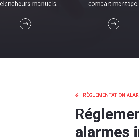
clencheurs manuels.
compartimentage.
RÉGLEMENTATION ALAR

Réglement
alarmes 