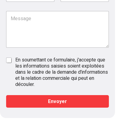
m
c
*
o
m
d
a
n
*
M
e
l
e
e
l
i
*
s
'
t
s
e
é
a
n
*
g
t
e
r
e
R
R
En soumettant ce formulaire, j'accepte que
p
G
G
les informations saisies soient exploitées
r
P
P
dans le cadre de la demande d'informations
i
D
D
s
d
et la relation commerciale qui peut en
*
e
e
découler.
*
l
'
Envoyer
e
n
A
t
r
l
e
t
p
r