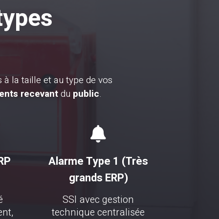
 types
à la taille et au type de vos
ents recevant
du
public
.

ERP
Alarme Type 1 (Très
grands ERP)
é
SSI avec gestion
ent,
technique centralisée