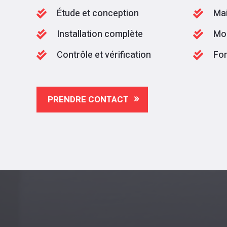
Étude et conception
Mai


Installation complète
Mo


Contrôle et vérification
For


PRENDRE CONTACT