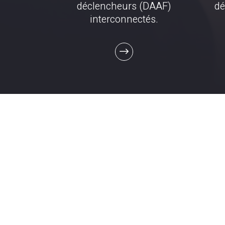
déclencheurs (DAAF)
dé
interconnectés.