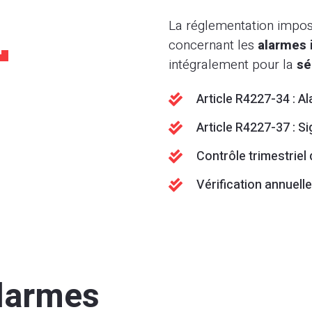
La réglementation impose
concernant les
alarmes 
intégralement pour la
sé
Article R4227-34 : Al

Article R4227-37 : S

Contrôle trimestriel

Vérification annuell

alarmes