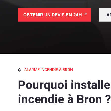
OBTENIR UN DEVIS EN 24H
A
ALARME INCENDIE À BRON

Pourquoi install
incendie à Bron ?