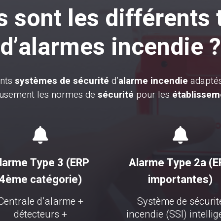
 sont les différents
d’alarmes incendie ?
ents
systèmes de sécurité
d’
alarme incendie
adaptés 
leusement les normes de
sécurité
pour les
établissem


larme Type 3 (ERP
Alarme Type 2a (
4ème catégorie)
importantes)
Centrale d’alarme +
Système de sécurit
détecteurs +
incendie (SSI) intellig