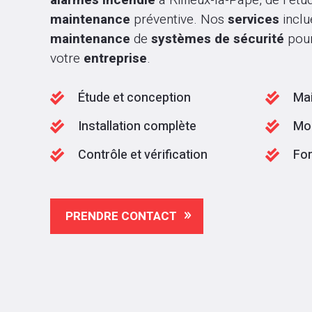
alarmes incendie
à Rillieux-la-Pape, de l’étu
maintenance
préventive. Nos
services
inclue
maintenance
de
systèmes de sécurité
pou
votre
entreprise
.
Étude et conception
Mai


Installation complète
Mo


Contrôle et vérification
For


PRENDRE CONTACT