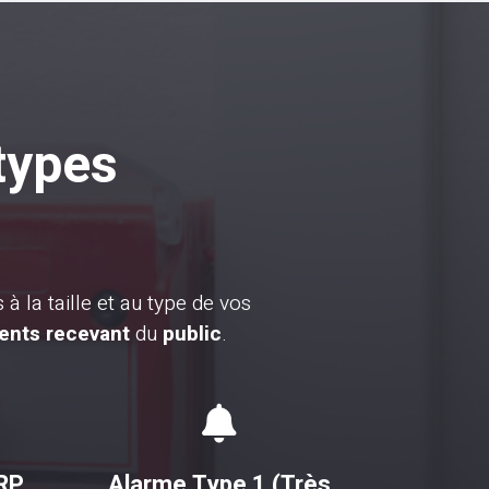
 types
à la taille et au type de vos
ents recevant
du
public
.

ERP
Alarme Type 1 (Très