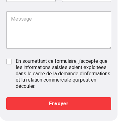
m
c
*
o
m
d
a
n
*
M
e
l
e
e
l
i
*
s
'
t
s
e
é
a
n
*
g
t
e
r
e
R
En soumettant ce formulaire, j'accepte que
p
G
les informations saisies soient exploitées
r
P
dans le cadre de la demande d'informations
i
D
s
et la relation commerciale qui peut en
*
e
découler.
*
Envoyer
A
l
t