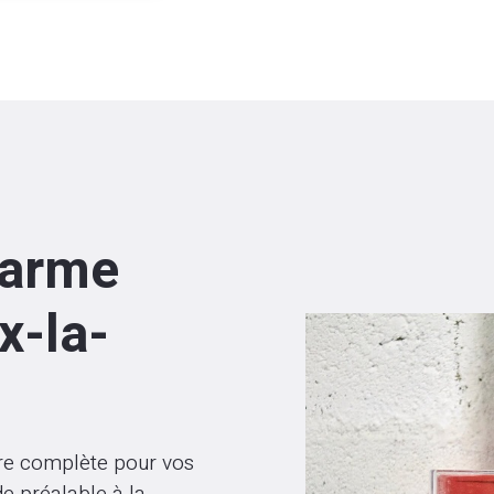
larme
x-la-
re complète pour vos