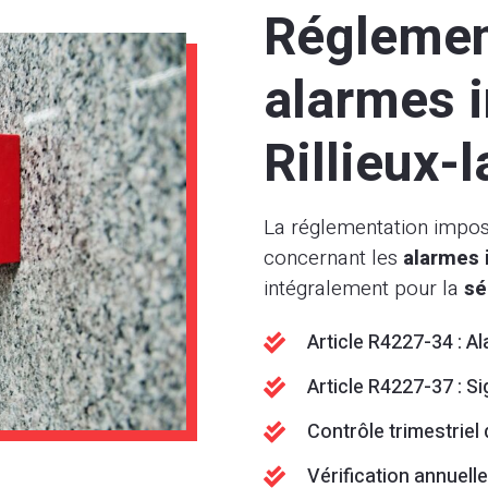
Réglement
alarmes 
Rillieux-
La réglementation impose
concernant les
alarmes 
intégralement pour la
sé
Article R4227-34 : Al

Article R4227-37 : S

Contrôle trimestriel

Vérification annuell
