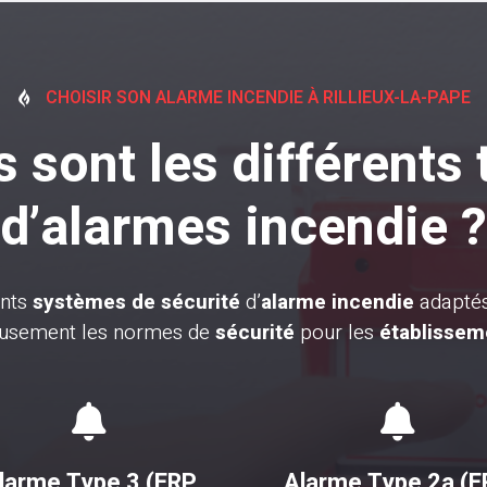
CHOISIR SON ALARME INCENDIE À RILLIEUX-LA-PAPE

 sont les différents
d’alarmes incendie ?
ents
systèmes de sécurité
d’
alarme incendie
adaptés 
leusement les normes de
sécurité
pour les
établissem


larme Type 3 (ERP
Alarme Type 2a (