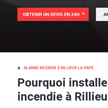
OBTENIR UN DEVIS EN 24H
A
ALARME INCENDIE À RILLIEUX-LA-PAPE

Pourquoi install
incendie à Rillie