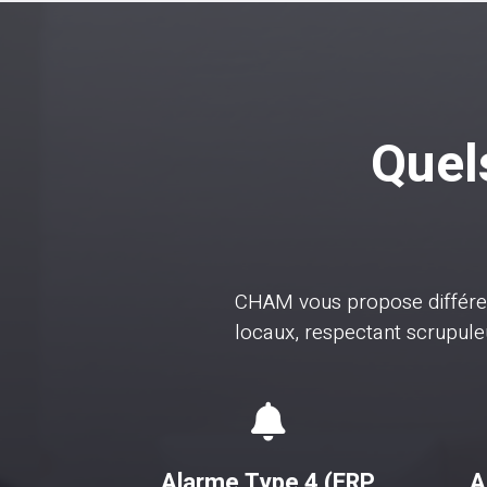
Quels
CHAM vous propose différ
locaux, respectant scrupu

Alarme Type 4 (ERP
A