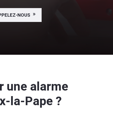
PPELEZ-NOUS
er une alarme
ux-la-Pape ?