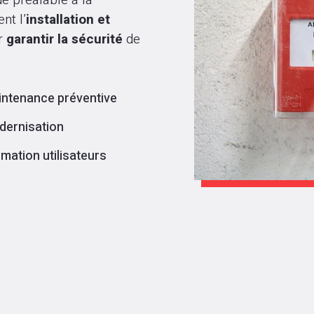
de préalable à la
nt l’
installation et
r
garantir la sécurité
de
ntenance préventive
dernisation
mation utilisateurs